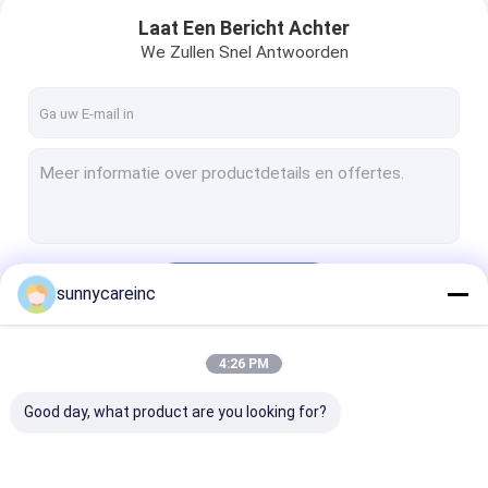
Laat Een Bericht Achter
We Zullen Snel Antwoorden
Doorgaan
sunnycareinc
Thuis
4:26 PM
Onze Categorieën
Producten
Good day, what product are you looking for?
Over ons