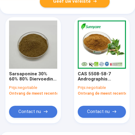
Geef uw vereiste
Sarsaponine 30%
CAS 5508-58-7
60% 80% Diervoeding
Andrographis
Ingrediënten Yucca
Paniculate Extract
Prijs:
negotiable
Prijs:
negotiable
Schidigera extract
5% - 98%
Ontvang de meest recente Prijs
Ontvang de meest recente Prij
poeder
Andrographolides
Contact nu
Contact nu