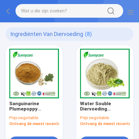
Ingrediënten Van Diervoeding
(8)
Sanguinarine
Water Souble
Plumepoppy
Diervoeding
Dierenvoeding
Ingrediënten
Prijs:
negotiable
Prijs:
negotiable
Ingrediënten
Chlorogeenzuur
Ontvang de meest recente Prijs
Ontvang de meest recente Prij
Macleaya Cordata
Groen koffiebonen
Extract Poeder
extract