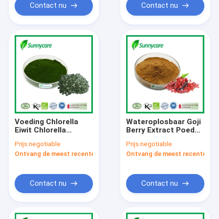
Contact nu
Contact nu
Voeding Chlorella
Wateroplosbaar Goji
Eiwit Chlorella
Berry Extract Poeder
Pyrenoidosa Poeder
Wolfberry Poeder
Prijs:
negotiable
Prijs:
negotiable
Voedselklasse
Polysaccharide CAS
Ontvang de meest recente Prijs
Ontvang de meest recente Prij
724424-92-4
52009-14-0
Contact nu
Contact nu