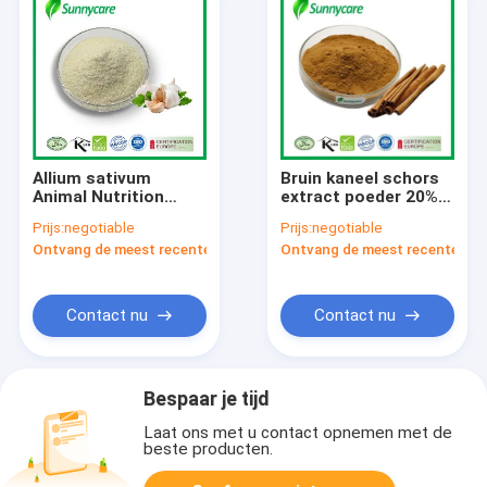
Allium sativum
Bruin kaneel schors
Animal Nutrition
extract poeder 20%
Ingredients HPLC
40% Polyfenolen UV
Prijs:
negotiable
Prijs:
negotiable
CAS 539-86-6
kaneel Cassia Presl
Ontvang de meest recente Prijs
Ontvang de meest recente Prij
Knoflook extract
poeder
Contact nu
Contact nu
Bespaar je tijd
Laat ons met u contact opnemen met de
beste producten.