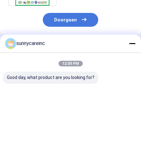
Doorgaan
sunnycareinc
Geadviseerde Producten
12:05 PM
Good day, what product are you looking for?
Water Souble
Wateroplosbaar Goji
Sanguinarine
Diervoeding
Berry Extract Poeder
Plumepoppy
Ingrediënten
Wolfberry Poeder
Dierenvoeding
Chlorogeenzuur
Polysaccharide CAS
Ingrediënten
Groen koffiebonen
52009-14-0
Macleaya Cor
Beste prijs
Beste prijs
Beste pri
extract
Extract Poede