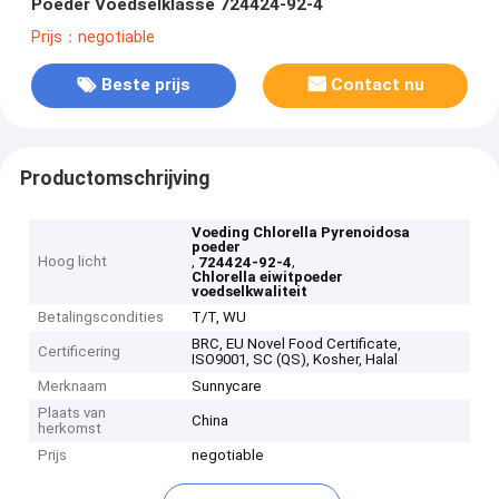
Poeder Voedselklasse 724424-92-4
Prijs：negotiable
Beste prijs
Contact nu
Productomschrijving
Voeding Chlorella Pyrenoidosa
poeder
Hoog licht
,
,
724424-92-4
Chlorella eiwitpoeder
voedselkwaliteit
Betalingscondities
T/T, WU
BRC, EU Novel Food Certificate,
Certificering
ISO9001, SC (QS), Kosher, Halal
Merknaam
Sunnycare
Plaats van
China
herkomst
Prijs
negotiable