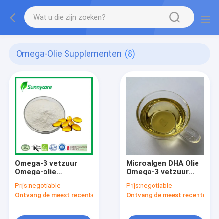
Omega-Olie Supplementen
(8)
Omega-3 vetzuur
Microalgen DHA Olie
Omega-olie
Omega-3 vetzuur
supplementen CAS
DHA 35% 50% CAS
Prijs:
negotiable
Prijs:
negotiable
6217-54-5
6217-54-5
Ontvang de meest recente Prijs
Ontvang de meest recente Prij
Microalgen DHA
poeder