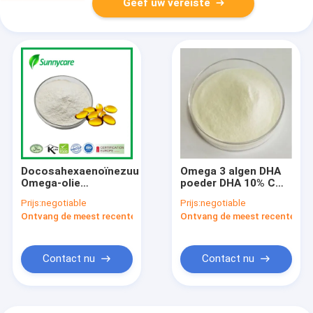
Geef uw vereiste
Docosahexaenoïnezuur
Omega 3 algen DHA
Omega-olie
poeder DHA 10% CWS
supplementen 40%
microalgen DHA
Prijs:
negotiable
Prijs:
negotiable
50% Microalgen DHA-
poeder
Ontvang de meest recente Prijs
Ontvang de meest recente Prij
olie Verbeter het
geheugen
Contact nu
Contact nu