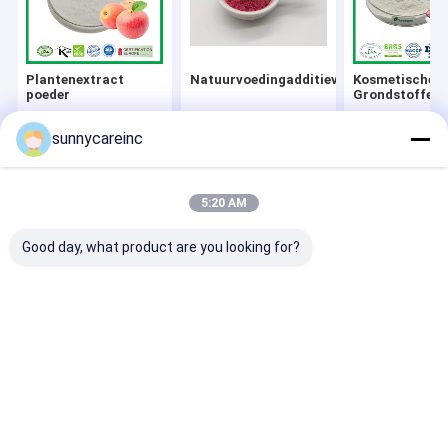
Fabrieksreis
Kwaliteitscontrole
Plantenextract
Natuurvoedingadditieven
Kosmetische
poeder
Grondstoffen
Contacteer ons
sunnycareinc
nieuws
Thuis
Ongeveer
Contacteer
Desktop
ons
ons
Site
Vraag een offerte aan
5:20 AM
Sitemap
Privacy Policy
Kwaliteit
Plantenextract poeder
China Fabriek.Copyright © 2026
Good day, what product are you looking for?
Sunnycare Inc. All Rights Reserved.
Plantenextract poeder
Natuurvoedingadditieven
Kosmetische Grondstoffen
Ingrediënten van diervoeding