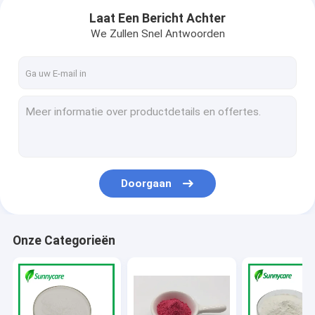
Laat Een Bericht Achter
We Zullen Snel Antwoorden
Doorgaan
Thuis
Onze Categorieën
Producten
Over ons