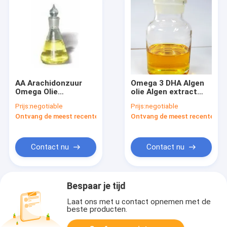
AA Arachidonzuur
Omega 3 DHA Algen
Omega Olie
olie Algen extract
Supplementen Vegan
DHA in de winter 35%
Prijs:
negotiable
Prijs:
negotiable
ARA Omega 6
40% 45% 50% CAS
Ontvang de meest recente Prijs
Ontvang de meest recente Prij
6217-54-5
Contact nu
Contact nu
Bespaar je tijd
Laat ons met u contact opnemen met de
beste producten.