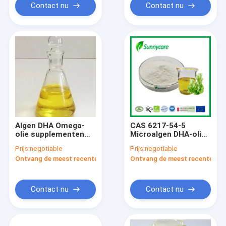
Contact nu
Contact nu
Algen DHA Omega-
CAS 6217-54-5
olie supplementen
Microalgen DHA-olie
Omega-3, 6 EU nieuw
Microalgen DHA-
Prijs:
negotiable
Prijs:
negotiable
voedsel
poeder Omega 3
Ontvang de meest recente Prijs
Ontvang de meest recente Prij
gecertificeerd
Contact nu
Contact nu