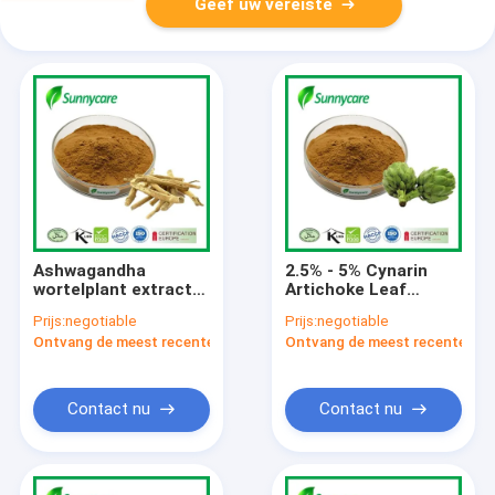
Geef uw vereiste
Ashwagandha
2.5% - 5% Cynarin
wortelplant extract
Artichoke Leaf
poeder 2,5% 5%
Extract Powder
Prijs:
negotiable
Prijs:
negotiable
Withanolides CAS
Cynara Scolymus
Ontvang de meest recente Prijs
Ontvang de meest recente Prij
30655-48-2
Extract
Contact nu
Contact nu