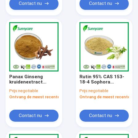
Contact nu
Contact nu
Panax Ginseng
Rutin 95% CAS 153-
kruidenextract
18-4 Sophora
poeder Koreaanse
Japonica
Prijs:
negotiable
Prijs:
negotiable
rode ginseng poeder
Bloemsextract NF11
Ontvang de meest recente Prijs
Ontvang de meest recente Prij
Rutin poeder
Contact nu
Contact nu