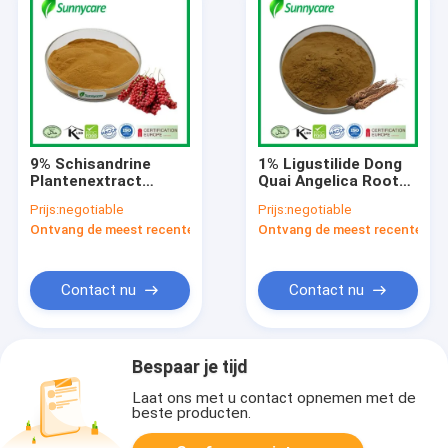
9% Schisandrine
1% Ligustilide Dong
Plantenextract
Quai Angelica Root
Poeder Schisandra
Extract Chinese
Prijs:
negotiable
Prijs:
negotiable
Chinensis Berry
traditionele
Ontvang de meest recente Prijs
Ontvang de meest recente Prij
Extract Poeder
aromatische kruid
Contact nu
Contact nu
Bespaar je tijd
Laat ons met u contact opnemen met de
beste producten.