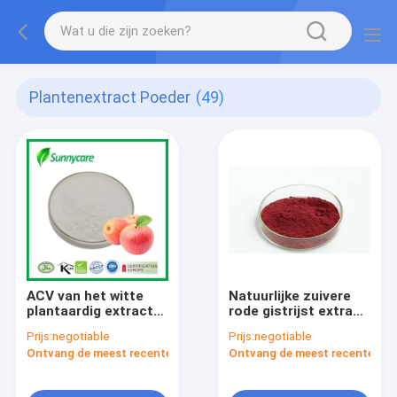
Plantenextract Poeder
(49)
ACV van het witte
Natuurlijke zuivere
plantaardig extract
rode gistrijst extract
poeder Totale
Voedingssupplementen
Prijs:
negotiable
Prijs:
negotiable
zuurgraad 5%
Monascus poeder
Ontvang de meest recente Prijs
Ontvang de meest recente Prij
Appelazijn poeder
Natuurlijke kleurstof