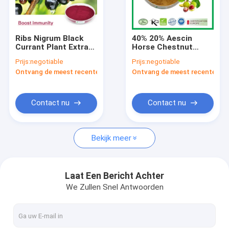
Fabrieksreis
Kwaliteitscontrole
Ribs Nigrum Black
40% 20% Aescin
Currant Plant Extract
Horse Chestnut
Contacteer ons
Poeder
Extract Poeder HPLC
Prijs:
negotiable
Prijs:
negotiable
Anthocyanidinen 25%
Aesculus
Ontvang de meest recente Prijs
Ontvang de meest recente Prij
UV Fruitsappoeder
Hippocastanum
nieuws
Extract
Vraag een offerte aan
Contact nu
Contact nu
Bekijk meer
Plantenextract poeder
Natuurvoedingadditieven
Laat Een Bericht Achter
We Zullen Snel Antwoorden
Kosmetische Grondstoffen
Ingrediënten van diervoeding