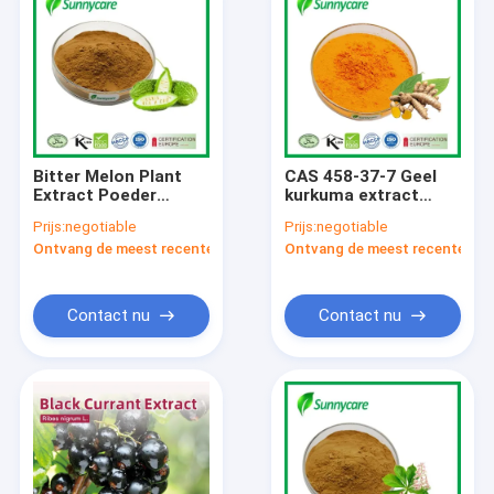
Bitter Melon Plant
CAS 458-37-7 Geel
Extract Poeder
kurkuma extract
Charantin 10%
poeder 95%
Prijs:
negotiable
Prijs:
negotiable
Momordica
curcumine Curcuma
Ontvang de meest recente Prijs
Ontvang de meest recente Prij
Charantia Linn
Longa extract
Contact nu
Contact nu
Thuis
Producten
Over ons