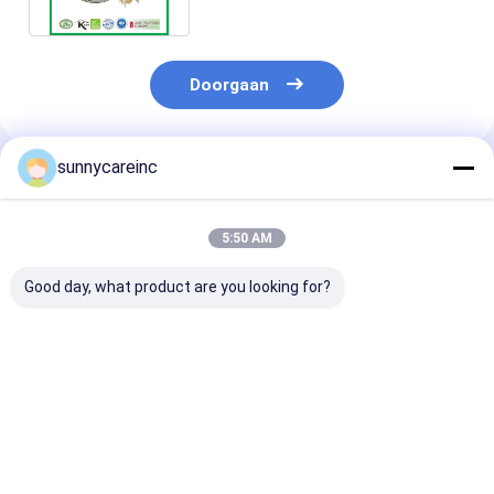
Doorgaan
sunnycareinc
Geadviseerde Producten
5:50 AM
Good day, what product are you looking for?
Voeding Chlorella
Water Souble
Wateroplosbaa
Eiwit Chlorella
Diervoeding
Berry Extract 
Pyrenoidosa Poeder
Ingrediënten
Wolfberry Poe
Voedselklasse
Chlorogeenzuur
Polysaccharid
724424-92-4
Groen koffiebonen
52009-14-0
Beste prijs
Beste prijs
Beste pri
extract