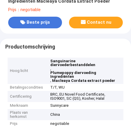
Ingrediënten Macleaya Cordata Extract Poeder
Prijs：negotiable
Beste prijs
Contact nu
Productomschrijving
Sanguinarine
diervoederbestanddelen
,
Hoog licht
Plumepoppy diervoeding
Ingrediënten
,
Macleaya Cordata extract poeder
Betalingscondities
T/T, WU
BRC, EU Novel Food Certificate,
Certificering
ISO9001, SC (QS), Kosher, Halal
Merknaam
Sunnycare
Plaats van
China
herkomst
Prijs
negotiable