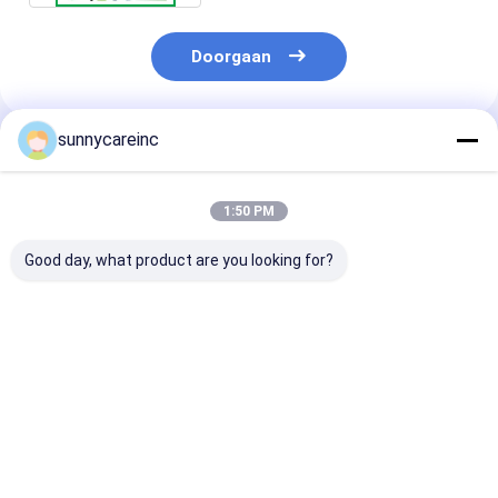
Doorgaan
sunnycareinc
Geadviseerde Producten
1:50 PM
Good day, what product are you looking for?
Mango Fruit Powder
Mango Fruit Powder
Mango Fruit P
Mangifera indica L.
Mangifera indica L.
Mangifera indi
Verbeteren van de
Sportvoeding
Antioxidanten
Algemene Welzijn
bevordert
Versterkt Immu
Energie Dranken
celgezondheid
Cosmetica
Beste prijs
Beste prijs
Beste pri
Huidverzorgin