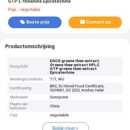
GTP L-theanine Epicatechine
Prijs：negotiable
Beste prijs
Contact nu
Productomschrijving
,
EGCG groene thee-extract
,
Groene thee-extract HPLC
Hoog licht
GTP groene thee-extract
Epicatechine
Betalingscondities
T/T, WU
BRC, EU Novel Food Certificate,
Certificering
ISO9001, SC (QS), Kosher, Halal
Merknaam
Sunnycare
Plaats van
China
herkomst
Prijs
negotiable
Bekijk meer