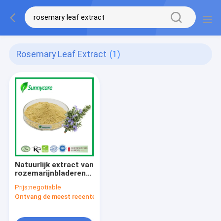
Rosemary Leaf Extract
(1)
Natuurlijk extract van
rozemarijnbladeren
in poedervorm
Prijs:
negotiable
Rosmarinezuur CAS
Ontvang de meest recente Prijs
20283-92-5