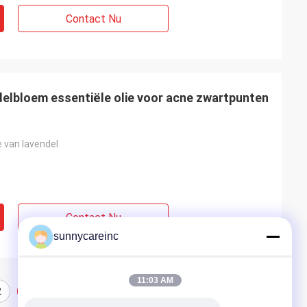
Contact Nu
ndelbloem essentiële olie voor acne zwartpunten
e van lavendel
Contact Nu
sunnycareinc
11:03 AM
2
3