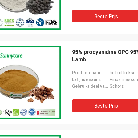
Beste Prijs
95% procyanidine OPC 95
Lamb
Productnaam:
het uittrekse
Latijnse naam:
Pinus masson
Gebruikt deel van de plant:
Schors
Beste Prijs