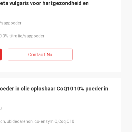
Beta vulgaris voor hartgezondheid en
t/sappoeder
0,3% titratie/sappoeder
Contact Nu
eder in olie oplosbaar CoQ10 10% poeder in
0
non, ubidecarenon, co-enzym Q,Coq,Q10