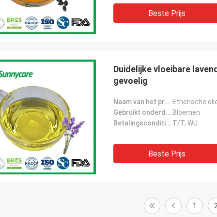
Beste Prijs
Duidelijke vloeibare lave
gevoelig
Naam van het product:
Etherische oli
Gebruikt onderdeel:
Bloemen
Betalingscondities:
T/T, WU
Beste Prijs
1