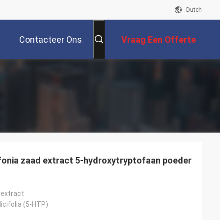
Dutch
Contacteer Ons
Vraag Een Offerte
Aan
ffonia zaad extract 5-hydroxytryptofaan poeder
dextract
icifolia (5-HTP)