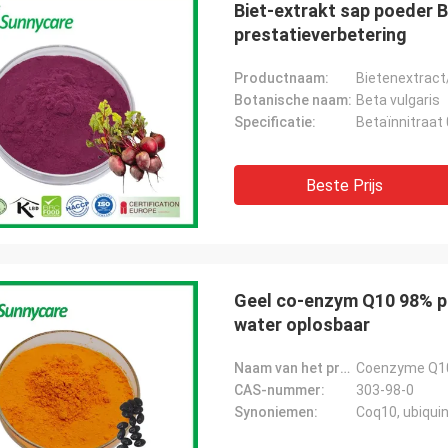
Biet-extrakt sap poeder 
prestatieverbetering
Productnaam:
Bietenextrac
Botanische naam:
Beta vulgaris
Specificatie:
Betaïnnitraat 
Beste Prijs
Geel co-enzym Q10 98% po
water oplosbaar
Naam van het product:
Coenzyme Q1
CAS-nummer:
303-98-0
Synoniemen:
Coq10, ubiqui