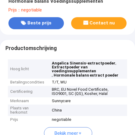
Hormonale balans Voedingssupplementen
Prijs：negotiable
Beste prijs
Contact nu
Productomschrijving
,
Angelica Sinensis-extractpoeder
Extractpoeder van
Hoog licht
voedingssupplementen
,
Hormonale balans extract poeder
Betalingscondities
T/T, WU
BRC, EU Novel Food Certificate,
Certificering
ISO9001, SC (QS), Kosher, Halal
Merknaam
Sunnycare
Plaats van
China
herkomst
Prijs
negotiable
Bekijk meer