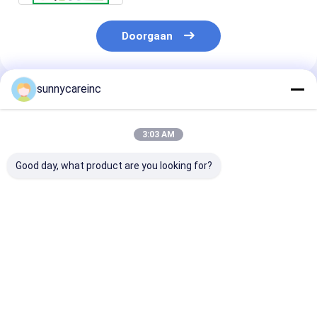
Doorgaan
sunnycareinc
Geadviseerde Producten
3:03 AM
Good day, what product are you looking for?
Dong Quai extract
Bietenextract
Dong Quai-ext
poeder Angelica
sappoeder voor
Angelica sinen
sinensis Lever en nier
sport Voeding
Immuniteitsve
gezondheid
spierzuurstofzuiging
Functioneel vo
kruidengeneesmiddelen
Functionele dranken
Energie drank
Beste prijs
Beste prijs
Beste pri