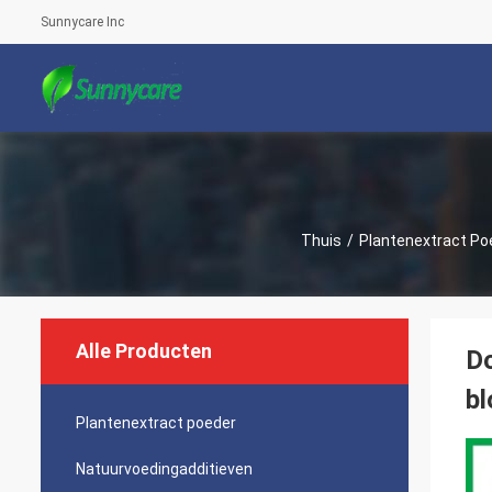
Sunnycare Inc
Thuis
/
Plantenextract Po
Alle Producten
Do
b
Plantenextract poeder
Natuurvoedingadditieven