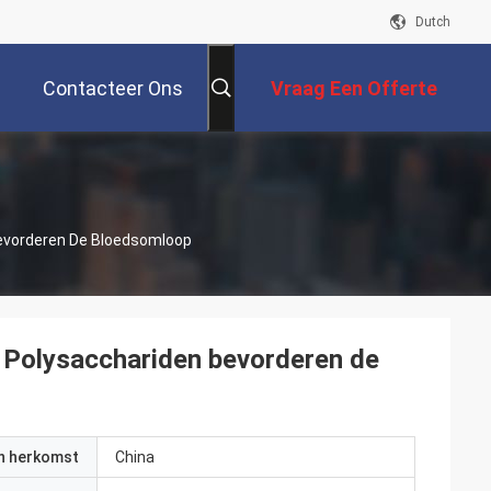
Dutch
Contacteer Ons
Vraag Een Offerte
Aan
Bevorderen De Bloedsomloop
s Polysacchariden bevorderen de
an herkomst
China