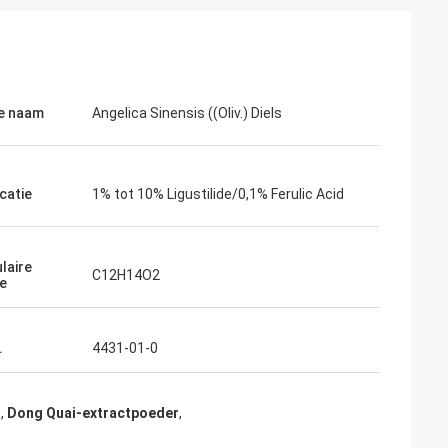
se naam
Angelica Sinensis ((Oliv.) Diels
catie
1% tot 10% Ligustilide/0,1% Ferulic Acid
laire
C12H14O2
e
.
4431-01-0
r
,
Dong Quai-extractpoeder
,