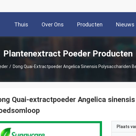
Thuis
Over Ons
Producten
Nieuws
Plantenextract Poeder Producten
eder
/
Dong Quai-Extractpoeder Angelica Sinensis Polysacchariden 
ng Quai-extractpoeder Angelica sinensi
loedsomloop
Plaats v