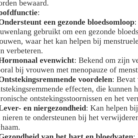
orden bewaard.
oofdfunctie
:
Ondersteunt een gezonde bloedsomloop
:
uwenlang gebruikt om een gezonde bloeds
ouwen, waar het kan helpen bij menstrue
n verbeteren.
Hormonaal evenwicht
: Bekend om zijn v
oral bij vrouwen met menopauze of menst
Ontstekingsremmende voordelen
: Bevat
tstekingsremmende effecten, die kunnen he
ronische ontstekingsstoornissen en het ve
Lever- en niergezondheid
: Kan helpen bij
 nieren te ondersteunen bij het verwijderen
chaam.
Gezondheid van het hart en bloedvaten
: