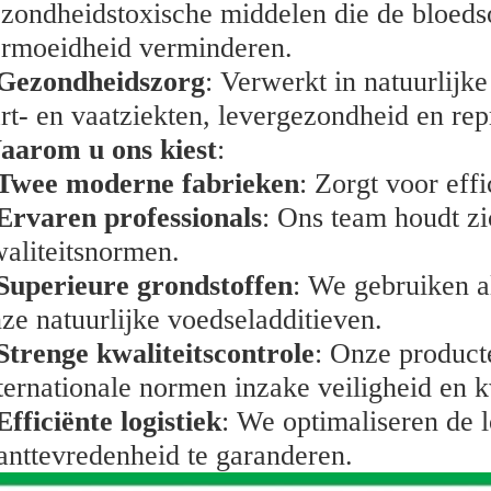
zondheidstoxische middelen die de bloed
rmoeidheid verminderen.
Gezondheidszorg
: Verwerkt in natuurlij
rt- en vaatziekten, levergezondheid en re
aarom u ons kiest
:
Twee moderne fabrieken
: Zorgt voor effi
Ervaren professionals
: Ons team houdt zi
aliteitsnormen.
Superieure grondstoffen
: We gebruiken a
ze natuurlijke voedseladditieven.
Strenge kwaliteitscontrole
: Onze product
ternationale normen inzake veiligheid en kw
Efficiënte logistiek
: We optimaliseren de l
anttevredenheid te garanderen.