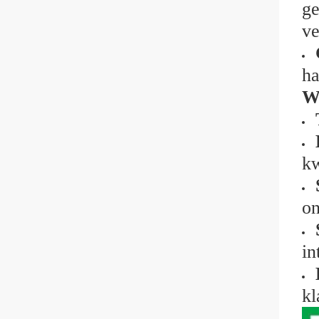
ge
ve
ha
W
kw
on
in
kl