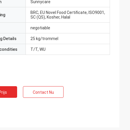
m
Sunnycare
BRC, EU Novel Food Certificate, ISO9001,
ing
SC (QS), Kosher, Halal
negotiable
g Details
25 kg/trommel
condities
T/T, WU
rijs
Contact Nu