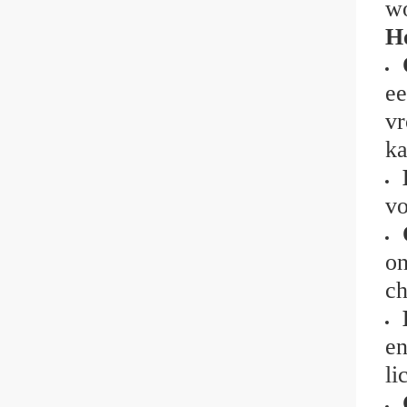
w
H
ee
vr
ka
vo
on
ch
en
li