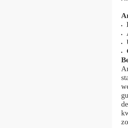
An
Be
An
st
we
gu
de
kw
zo