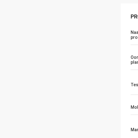
PR
Naa
pro
Oor
pla
Te
Mol
Mar