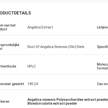
ODUCTDETAILS
m van het
Angelica Extract
Latijn
duct
spronkelijke
Root Of Angelica Sinensis (Oliv) Diels
Specifi
nt
Molecu
stmethode
HPLC
formul
eculair gewicht
190.24
Cas no
Angelica sinensis Polysacchariden extract poede
keren
Bloedcirculatie extract poeder