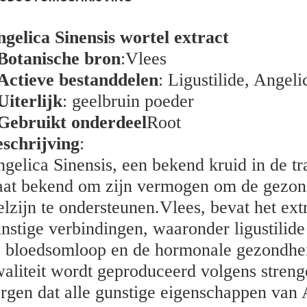
gelica Sinensis wortel extract
Botanische bron
:
Vlees
Actieve bestanddelen
: Ligustilide, Angel
Uiterlijk
: geelbruin poeder
Gebruikt onderdeel
Root
schrijving
:
gelica Sinensis, een bekend kruid in de t
aat bekend om zijn vermogen om de gezond
lzijn te ondersteunen.
Vlees
, bevat het ex
nstige verbindingen, waaronder ligustilide
 bloedsomloop en de hormonale gezondhei
aliteit wordt geproduceerd volgens streng
rgen dat alle gunstige eigenschappen van A