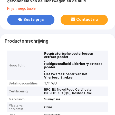
gezondheid van de luchtwegen en de huid
Prijs：negotiable
Beste prijs
Contact nu
Productomschrijving
Respiratorische oesterbessen
extract poeder
,
Huidgezondheid Elderberry extract
Hoog licht
poeder
,
Het zwarte Poeder van het
Vlierbesuittreksel
Betalingscondities
T/T, WU
BRC, EU Novel Food Certificate,
Certificering
ISO9001, SC (QS), Kosher, Halal
Merknaam
Sunnycare
Plaats van
China
herkomst