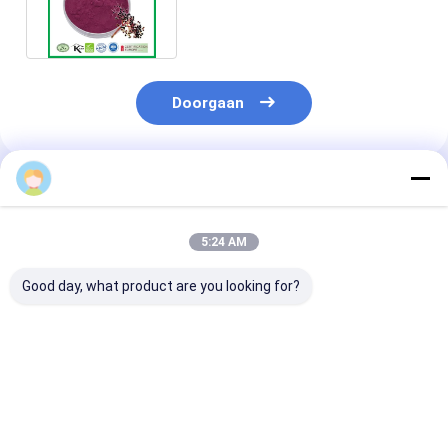
van de luchtwegen en de huid
Doorgaan
Geadviseerde Producten
5:24 AM
Good day, what product are you looking for?
Elderberry extract
Black Elderberry
Elderberry ext
poeder voor hart- en
Extract Poeder van
sap poeder
vaatgezondheid en
Sambucus nigra
Sambucus nig
antioxidant
voor Immuniteit en
Natuurlijke kl
ondersteuning
Vitaliteit
voor levensmi