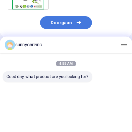
Doorgaan
sunnycareinc
Geadviseerde Producten
4:55 AM
Good day, what product are you looking for?
Biet-extrakt sap
95% procyanidine
Wateroplosba
poeder Beta vulgaris
OPC 95% Pine Bark
curcumine Ku
voor hartgezondheid
Extract Powder
wortel extract
en
Pinus Massoniana
supplement C
prestatieverbetering
Lamb
458-37-7
Beste prijs
Beste prijs
Beste pri