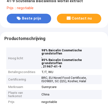
41-9 Scutellaria Baicalensis wortel extract
Prijs：negotiable
Beste prijs
Contact nu
Productomschrijving
98% Baicalin Cosmetische
grondstoffen
,
Hoog licht
85% Baicalin Cosmetische
grondstoffen
,
21967-41-9
Betalingscondities
T/T, WU
BRC, EU Novel Food Certificate,
Certificering
ISO9001, SC (QS), Kosher, Halal
Merknaam
Sunnycare
Plaats van
China
herkomst
Prijs
negotiable