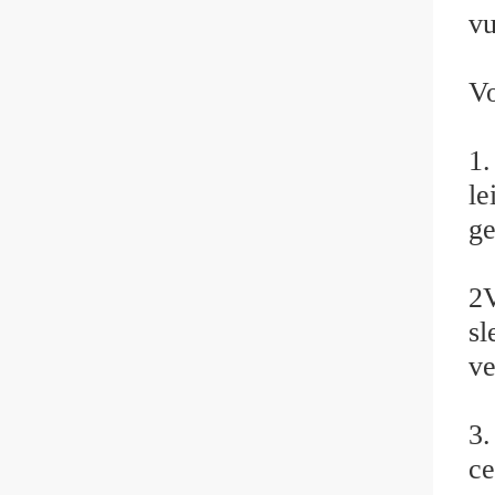
vu
Vo
1.
le
ge
2V
sl
ve
3.
ce