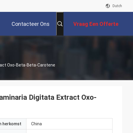
Dutch
Contacteer Ons
Vraag Een Offerte
Aan
tract Oxo-Beta-Beta-Carotene
minaria Digitata Extract Oxo-
an herkomst
China