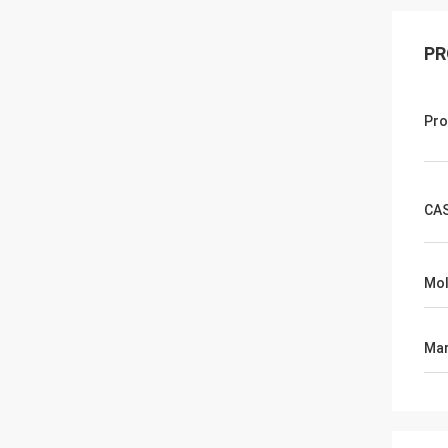
PR
Pr
CA
Mol
Mar