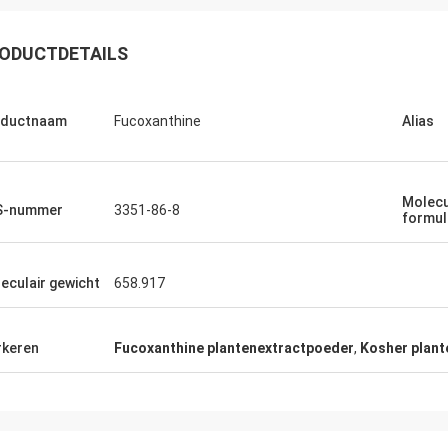
ODUCTDETAILS
oductnaam
Fucoxanthine
Alias
Molecu
S-nummer
3351-86-8
formul
eculair gewicht
658.917
keren
Fucoxanthine plantenextractpoeder
,
Kosher plant