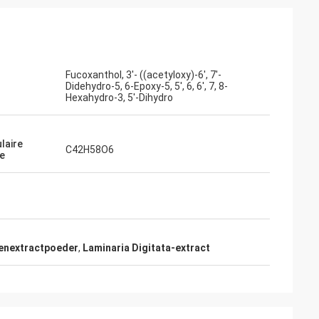
Fucoxanthol, 3'- ((acetyloxy)-6', 7'-
Didehydro-5, 6-Epoxy-5, 5', 6, 6', 7, 8-
Hexahydro-3, 5'-Dihydro
laire
C42H58O6
e
enextractpoeder
,
Laminaria Digitata-extract