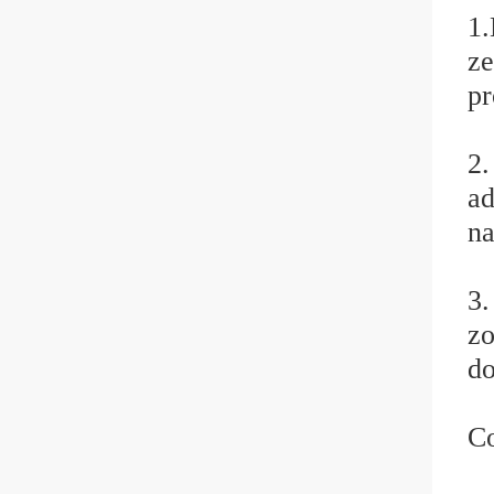
1.
ze
pr
2.
ad
na
3.
zo
do
Co