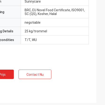
m
Sunnycare
BRC, EU Novel Food Certificate, ISO9001,
ing
SC (QS), Kosher, Halal
negotiable
g Details
25 kg/trommel
condities
T/T, WU
rijs
Contact Nu