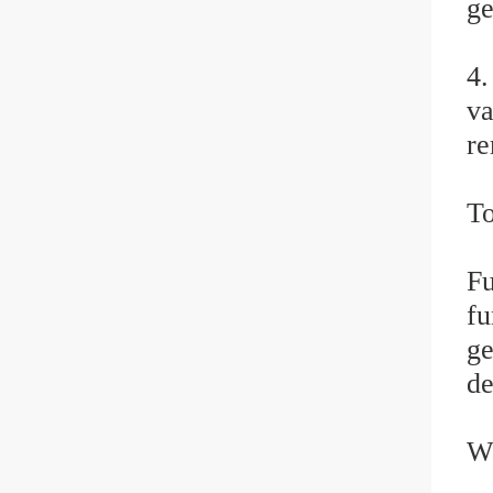
ge
4.
va
r
To
Fu
fu
ge
de
Wa