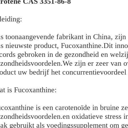
arotene CAS 3351-86-8
leiding:
s toonaangevende fabrikant in China, zijn 
s nieuwste product, Fucoxanthine.Dit innov
cords gebroken in de gezondheid en welzijn
zondheidsvoordelen.We zijn er zeer van o
oduct uw bedrijf het concurrentievoordeel 
t is Fucoxanthine:
coxanthine is een carotenoïde in bruine z
zondheidsvoordelen.en oxidatieve stress in
ak gebruikt als voedingssupplement om gez