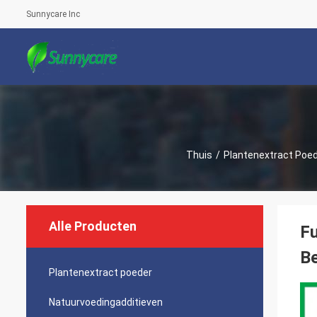
Sunnycare Inc
Thuis
/
Plantenextract Poe
Alle Producten
Fu
B
Plantenextract poeder
Natuurvoedingadditieven