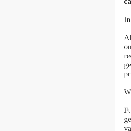
c
In
Al
on
re
ge
pr
Wa
Fu
ge
va