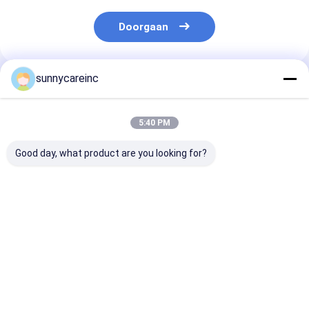
Doorgaan
sunnycareinc
Geadviseerde Producten
5:40 PM
Good day, what product are you looking for?
Dong Quai extract
Bietenextract
Dong Quai-ext
poeder Angelica
sappoeder voor
Angelica sinen
sinensis Lever en nier
sport Voeding
Immuniteitsve
gezondheid
spierzuurstofzuiging
Functioneel vo
kruidengeneesmiddelen
Functionele dranken
Energie drank
Beste prijs
Beste prijs
Beste pri