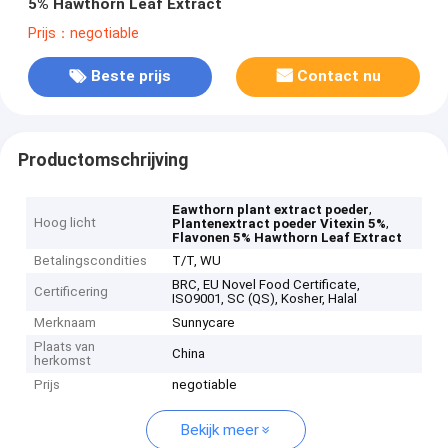
5% Hawthorn Leaf Extract
Prijs：negotiable
Beste prijs
Contact nu
Productomschrijving
,
Eawthorn plant extract poeder
Hoog licht
,
Plantenextract poeder Vitexin 5%
Flavonen 5% Hawthorn Leaf Extract
Betalingscondities
T/T, WU
BRC, EU Novel Food Certificate,
Certificering
ISO9001, SC (QS), Kosher, Halal
Merknaam
Sunnycare
Plaats van
China
herkomst
Prijs
negotiable
Bekijk meer