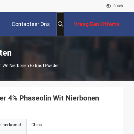
Dutch
Contacteer Ons
Vraag Een Offerte
Aan
ten
 Wit Nierbonen Extract Poeder
er 4% Phaseolin Wit Nierbonen
an herkomst
China