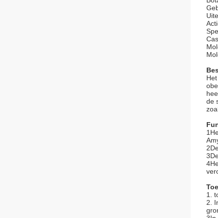
Bot
Geb
Uite
Act
Spe
Cas
Mol
Mol
Bes
Het
obe
hee
de 
zoa
Fun
1He
Amy
2De
3De
4He
ver
Toe
1. 
2. 
gro