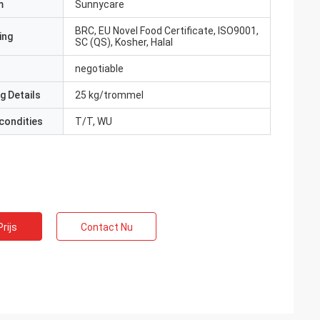
m
Sunnycare
BRC, EU Novel Food Certificate, ISO9001,
ing
SC (QS), Kosher, Halal
negotiable
g Details
25 kg/trommel
condities
T/T, WU
rijs
Contact Nu