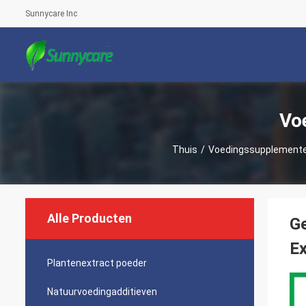
Sunnycare Inc
Vo
Thuis
/
Voedingssupplement
Alle Producten
Ge
Ex
Plantenextract poeder
Natuurvoedingadditieven