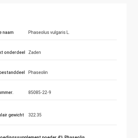
se naam
Phaseolus vulgaris L.
kt onderdeel
Zaden
 bestanddeel
Phaseolin
ummer.
85085-22-9
lair gewicht
322.35
oedingssupplement poeder 4% Phaseolin
,