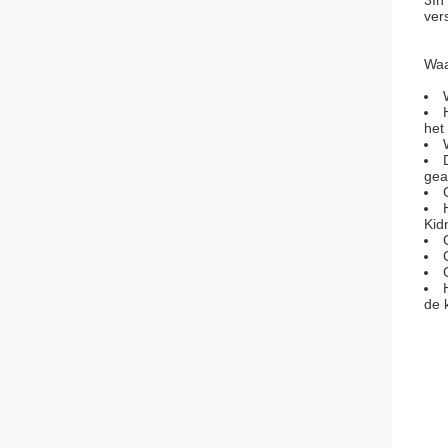
3In
ver
Waa
het 
gea
Kid
de 