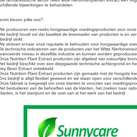
 de farmaceutische sector heeft witte nierbonenplanten extract een h
schillende bijwerkingen te behandelen.
rom kiezen jullie ons?
We produceren een reeks hoogwaardige voedingsproducten voor onze 
Het bedrijf houdt vol dat kwaliteit de levensader van producten is en ve
bedrijf strikt.
We streven ernaar onze reputatie te behouden voor hoogwaardige voedi
De technische indicatoren van de producten van het Witte Nierbonenextr
vanceerde niveau in dezelfde industrie en kunnen worden geproduceer
Onze Nutrition Plant Extract producten zijn afgeleid van natuurlijke bronn
Het bedrijf beschikt over een diepgaande technische achtergrond en he
ney Bean Extract ontwikkeld.
Onze Nutrition Plant Extract producten zijn gemaakt met de hoogste kwal
Ons bedrijf is altijd flexibel geweest en we staan open voor verschillen
Onze fabriek is toegewijd om onze klanten te voorzien van voedingsprod
Het bestuderen van de behoeften van de klanten, het zoeken naar opl
klanten, is het startpunt en de voet van al het werk van het bedrijf.