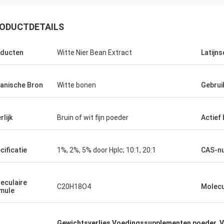
ODUCTDETAILS
ducten
Witte Nier Bean Extract
Latijn
anische Bron
Witte bonen
Gebrui
rlijk
Bruin of wit fijn poeder
Actief
cificatie
1%, 2%, 5% door Hplc; 10:1, 20:1
CAS-n
eculaire
C20H18O4
Molecu
mule
Gewichtsverlies Voedingssupplementen poeder
,
V