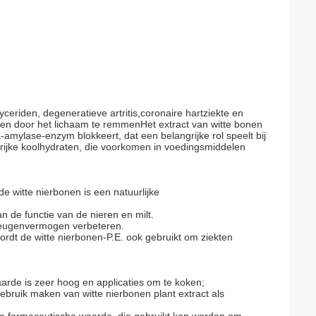
yceriden, degeneratieve artritis,coronaire hartziekte en
en door het lichaam te remmenHet extract van witte bonen
-amylase-enzym blokkeert, dat een belangrijke rol speelt bij
lrijke koolhydraten, die voorkomen in voedingsmiddelen
de witte nierbonen is een natuurlijke
an de functie van de nieren en milt.
eheugenvermogen verbeteren.
rdt de witte nierbonen-P.E. ook gebruikt om ziekten
waarde is zeer hoog en applicaties om te koken;
bruik maken van witte nierbonen plant extract als