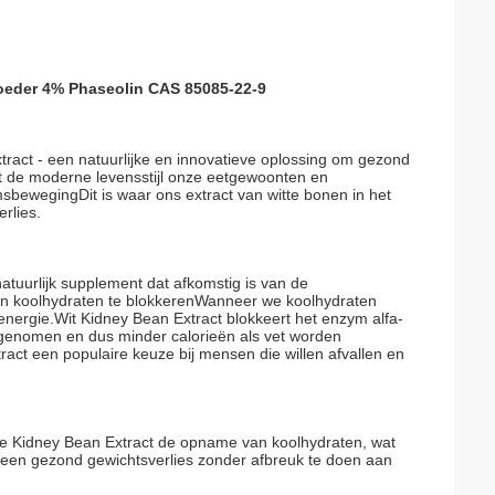
Poeder 4% Phaseolin CAS 85085-22-9
ract - een natuurlijke en innovatieve oplossing om gezond
gt de moderne levensstijl onze eetgewoonten en
ewegingDit is waar ons extract van witte bonen in het
erlies.
atuurlijk supplement dat afkomstig is van de
van koolhydraten te blokkerenWanneer we koolhydraten
energie.Wit Kidney Bean Extract blokkeert het enzym alfa-
genomen en dus minder calorieën als vet worden
ct een populaire keuze bij mensen die willen afvallen en
ite Kidney Bean Extract de opname van koolhydraten, wat
t een gezond gewichtsverlies zonder afbreuk te doen aan