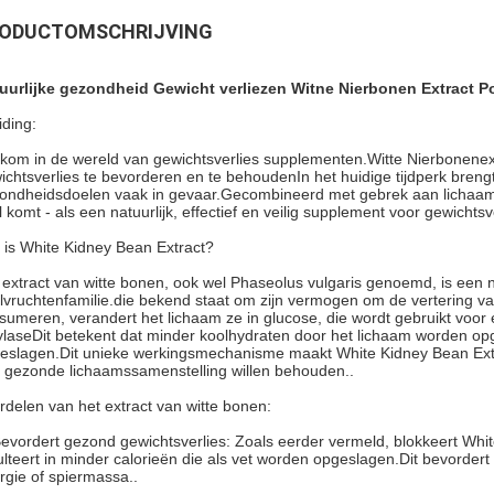
ODUCTOMSCHRIJVING
uurlijke gezondheid Gewicht verliezen Witne Nierbonen Extract 
iding:
kom in de wereld van gewichtsverlies supplementen.Witte Nierbonenext
ichtsverlies te bevorderen en te behoudenIn het huidige tijdperk bren
ondheidsdoelen vaak in gevaar.Gecombineerd met gebrek aan lichaamsb
l komt - als een natuurlijk, effectief en veilig supplement voor gewichtsv
 is White Kidney Bean Extract?
 extract van witte bonen, ook wel Phaseolus vulgaris genoemd, is een n
lvruchtenfamilie.die bekend staat om zijn vermogen om de vertering 
sumeren, verandert het lichaam ze in glucose, die wordt gebruikt voor 
laseDit betekent dat minder koolhydraten door het lichaam worden op
eslagen.Dit unieke werkingsmechanisme maakt White Kidney Bean Extra
 gezonde lichaamssamenstelling willen behouden..
rdelen van het extract van witte bonen:
Bevordert gezond gewichtsverlies: Zoals eerder vermeld, blokkeert Wh
ulteert in minder calorieën die als vet worden opgeslagen.Dit bevorder
rgie of spiermassa..