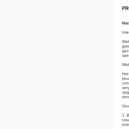
PR
Nat
Inle
Wel
gew
gez
spe
Wat
Het
peu
con
amy
opg
een
Voo
1. 
res
ene