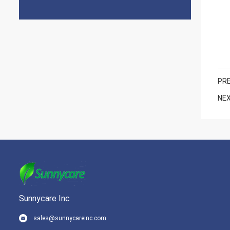
PRE
NEX
Sunnycare Inc
sales@sunnycareinc.com