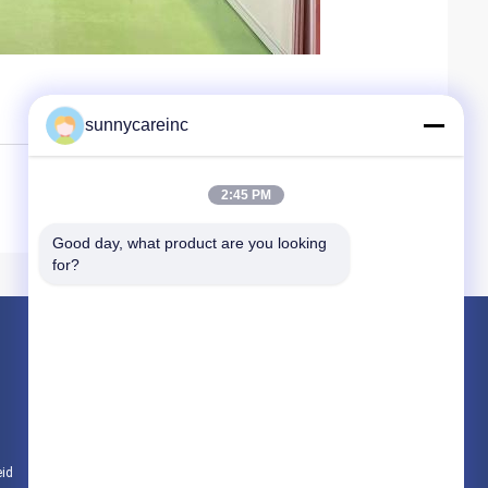
sunnycareinc
2:45 PM
Good day, what product are you looking 
for?
Producten
Plantenextract poeder
Natuurvoedingadditieven
Kosmetische Grondstoffen
eid
Alle categorieën