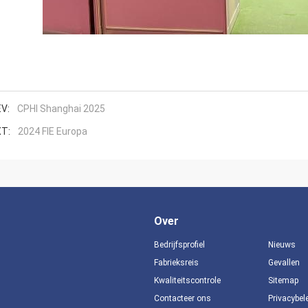
V:
CPHI Shanghai 2025
T:
2024 FIE Europa
Over
Bedrijfsprofiel
Nieuws
Fabrieksreis
Gevallen
Kwaliteitscontrole
Sitemap
Contacteer ons
Privacybel