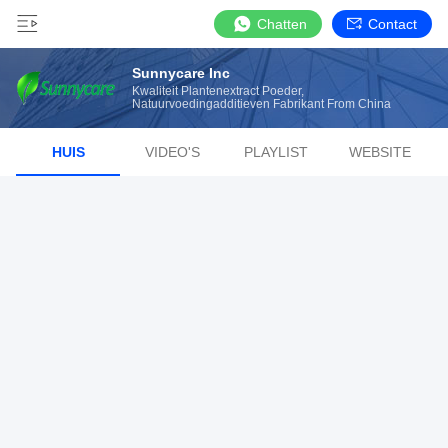
Chatten
Contact
Sunnycare Inc
Kwaliteit Plantenextract Poeder,
Natuurvoedingadditieven Fabrikant From China
HUIS
VIDEO'S
PLAYLIST
WEBSITE